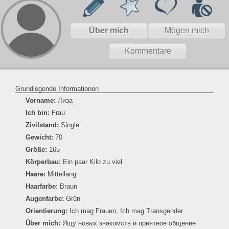
Über mich
Mögen mich
Kommentare
Grundlegende Informationen
Vorname:
Лиза
Ich bin:
Frau
Zivilstand:
Single
Gewicht:
70
Größe:
165
Körperbau:
Ein paar Kilo zu viel
Haare:
Mittellang
Haarfarbe:
Braun
Augenfarbe:
Grün
Orientierung:
Ich mag Frauen, Ich mag Transgender
Über mich:
Ищу новых знакомств и приятное общение