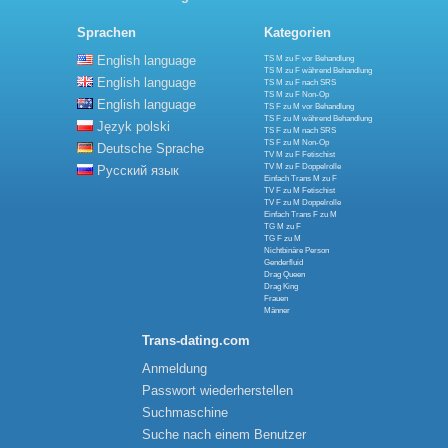
Sprachen
Kategorien
English language
TS M zu F vor Behandlung
TS M zu F während Behandlung
English language
TS M zu F nach SRS
TS M zu F Non-Op
English language
TS F zu M vor Behandlung
TS F zu M während Behandlung
Język polski
TS F zu M nach SRS
TS F zu M Non-Op
Deutsche Sprache
TV M zu F Fetischist
TV M zu F Doppelrolle
Русский язык
Einfach Trans M zu F
TV F zu M Fetischist
TV F zu M Doppelrolle
Einfach Trans F zu M
TG M zu F
TG F zu M
Nichtbinäre Person
Genderfluid
Drag Queen
Drag King
Frauen
Männer
Trans-dating.com
Anmeldung
Passwort wiederherstellen
Suchmaschine
Suche nach einem Benutzer