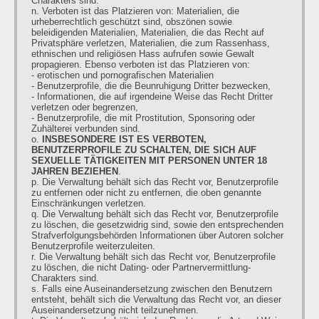
Charakters sind.
n. Verboten ist das Platzieren von: Materialien, die
urheberrechtlich geschützt sind, obszönen sowie
beleidigenden Materialien, Materialien, die das Recht auf
Privatsphäre verletzen, Materialien, die zum Rassenhass,
ethnischen und religiösen Hass aufrufen sowie Gewalt
propagieren. Ebenso verboten ist das Platzieren von:
- erotischen und pornografischen Materialien
- Benutzerprofile, die die Beunruhigung Dritter bezwecken,
- Informationen, die auf irgendeine Weise das Recht Dritter
verletzen oder begrenzen,
- Benutzerprofile, die mit Prostitution, Sponsoring oder
Zuhälterei verbunden sind.
o.
INSBESONDERE IST ES VERBOTEN,
BENUTZERPROFILE ZU SCHALTEN, DIE SICH AUF
SEXUELLE TÄTIGKEITEN MIT PERSONEN UNTER 18
JAHREN BEZIEHEN
.
p. Die Verwaltung behält sich das Recht vor, Benutzerprofile
zu entfernen oder nicht zu entfernen, die oben genannte
Einschränkungen verletzen.
q. Die Verwaltung behält sich das Recht vor, Benutzerprofile
zu löschen, die gesetzwidrig sind, sowie den entsprechenden
Strafverfolgungsbehörden Informationen über Autoren solcher
Benutzerprofile weiterzuleiten.
r. Die Verwaltung behält sich das Recht vor, Benutzerprofile
zu löschen, die nicht Dating- oder Partnervermittlung-
Charakters sind.
s. Falls eine Auseinandersetzung zwischen den Benutzern
entsteht, behält sich die Verwaltung das Recht vor, an dieser
Auseinandersetzung nicht teilzunehmen.