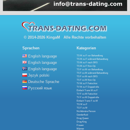
© 2014-2026 KingaM Alle Rechte vorbehalten
Sprachen
Kategorien
English language
TS M zu F vor Behandlung
TS M zu F während Behandlung
English language
TS M zu F nach SRS
TS M zu F Non-Op
English language
TS F zu M vor Behandlung
TS F zu M während Behandlung
Język polski
TS F zu M nach SRS
TS F zu M Non-Op
Deutsche Sprache
TV M zu F Fetischist
TV M zu F Doppelrolle
Русский язык
Einfach Trans M zu F
TV F zu M Fetischist
TV F zu M Doppelrolle
Einfach Trans F zu M
TG M zu F
TG F zu M
Nichtbinäre Person
Genderfluid
Drag Queen
Drag King
Frauen
Männer