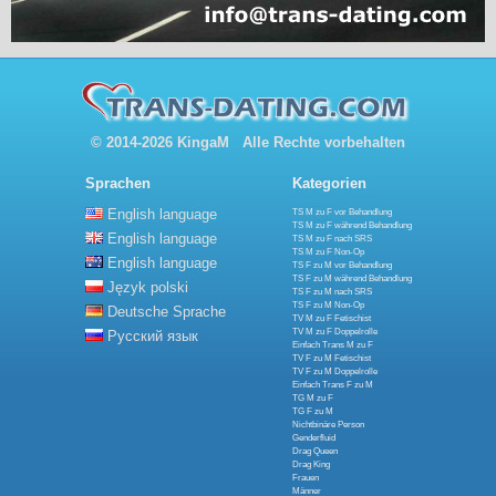
© 2014-2026 KingaM Alle Rechte vorbehalten
Sprachen
Kategorien
English language
TS M zu F vor Behandlung
TS M zu F während Behandlung
English language
TS M zu F nach SRS
TS M zu F Non-Op
English language
TS F zu M vor Behandlung
TS F zu M während Behandlung
Język polski
TS F zu M nach SRS
TS F zu M Non-Op
Deutsche Sprache
TV M zu F Fetischist
TV M zu F Doppelrolle
Русский язык
Einfach Trans M zu F
TV F zu M Fetischist
TV F zu M Doppelrolle
Einfach Trans F zu M
TG M zu F
TG F zu M
Nichtbinäre Person
Genderfluid
Drag Queen
Drag King
Frauen
Männer