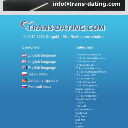
© 2014-2026 KingaM Alle Rechte vorbehalten
Sprachen
Kategorien
English language
TS M zu F vor Behandlung
TS M zu F während Behandlung
English language
TS M zu F nach SRS
TS M zu F Non-Op
English language
TS F zu M vor Behandlung
TS F zu M während Behandlung
Język polski
TS F zu M nach SRS
TS F zu M Non-Op
Deutsche Sprache
TV M zu F Fetischist
TV M zu F Doppelrolle
Русский язык
Einfach Trans M zu F
TV F zu M Fetischist
TV F zu M Doppelrolle
Einfach Trans F zu M
TG M zu F
TG F zu M
Nichtbinäre Person
Genderfluid
Drag Queen
Drag King
Frauen
Männer