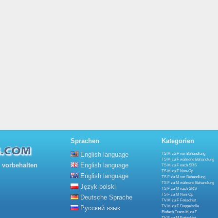
Sprachen
Kategorien
English language
TS M zu F vor Behandlung
TS M zu F während Behandlung
 vorbehalten
English language
TS M zu F nach SRS
TS M zu F Non-Op
English language
TS F zu M vor Behandlung
TS F zu M während Behandlung
Język polski
TS F zu M nach SRS
TS F zu M Non-Op
Deutsche Sprache
TV M zu F Fetischist
TV M zu F Doppelrolle
Русский язык
Einfach Trans M zu F
TV F zu M Fetischist