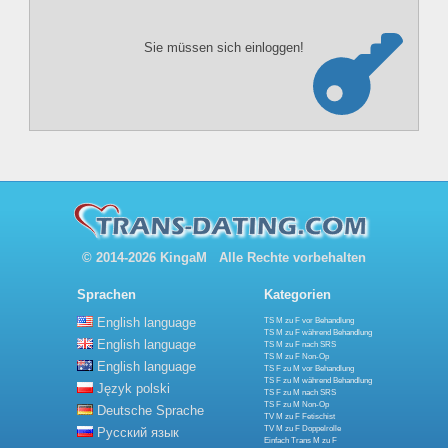
Sie müssen sich einloggen!
© 2014-2026 KingaM Alle Rechte vorbehalten
Sprachen
Kategorien
English language
TS M zu F vor Behandlung
TS M zu F während Behandlung
English language
TS M zu F nach SRS
TS M zu F Non-Op
English language
TS F zu M vor Behandlung
TS F zu M während Behandlung
Język polski
TS F zu M nach SRS
TS F zu M Non-Op
Deutsche Sprache
TV M zu F Fetischist
TV M zu F Doppelrolle
Русский язык
Einfach Trans M zu F