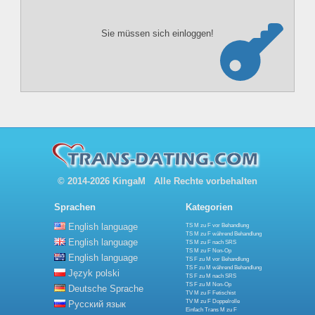
Sie müssen sich einloggen!
© 2014-2026 KingaM Alle Rechte vorbehalten
Sprachen
Kategorien
English language
TS M zu F vor Behandlung
TS M zu F während Behandlung
English language
TS M zu F nach SRS
TS M zu F Non-Op
English language
TS F zu M vor Behandlung
TS F zu M während Behandlung
Język polski
TS F zu M nach SRS
TS F zu M Non-Op
Deutsche Sprache
TV M zu F Fetischist
TV M zu F Doppelrolle
Русский язык
Einfach Trans M zu F