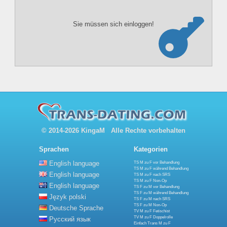
Sie müssen sich einloggen!
© 2014-2026 KingaM Alle Rechte vorbehalten
Sprachen
Kategorien
English language
TS M zu F vor Behandlung
TS M zu F während Behandlung
English language
TS M zu F nach SRS
TS M zu F Non-Op
English language
TS F zu M vor Behandlung
TS F zu M während Behandlung
Język polski
TS F zu M nach SRS
TS F zu M Non-Op
Deutsche Sprache
TV M zu F Fetischist
TV M zu F Doppelrolle
Русский язык
Einfach Trans M zu F