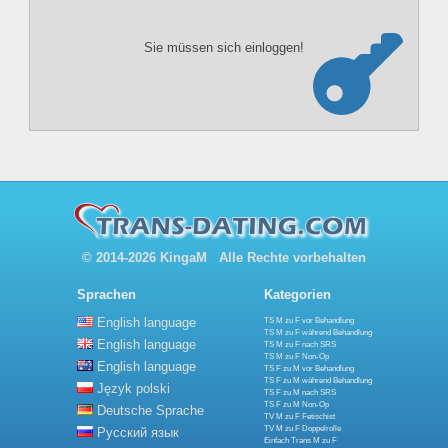
Sie müssen sich einloggen!
© 2014-2026 KingaM Alle Rechte vorbehalten
Sprachen
Kategorien
English language
TS M zu F vor Behandlung
TS M zu F während Behandlung
English language
TS M zu F nach SRS
TS M zu F Non-Op
English language
TS F zu M vor Behandlung
TS F zu M während Behandlung
Język polski
TS F zu M nach SRS
TS F zu M Non-Op
Deutsche Sprache
TV M zu F Fetischist
TV M zu F Doppelrolle
Русский язык
Einfach Trans M zu F