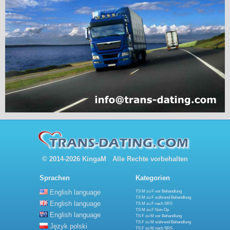
© 2014-2026 KingaM Alle Rechte vorbehalten
Sprachen
Kategorien
English language
TS M zu F vor Behandlung
TS M zu F während Behandlung
English language
TS M zu F nach SRS
TS M zu F Non-Op
English language
TS F zu M vor Behandlung
TS F zu M während Behandlung
Język polski
TS F zu M nach SRS