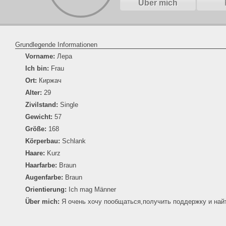
Über mich
Grundlegende Informationen
Vorname:
Лера
Ich bin:
Frau
Ort:
Киржач
Alter:
29
Zivilstand:
Single
Gewicht:
57
Größe:
168
Körperbau:
Schlank
Haare:
Kurz
Haarfarbe:
Braun
Augenfarbe:
Braun
Orientierung:
Ich mag Männer
Über mich:
Я очень хочу пообщаться,получить поддержку и най